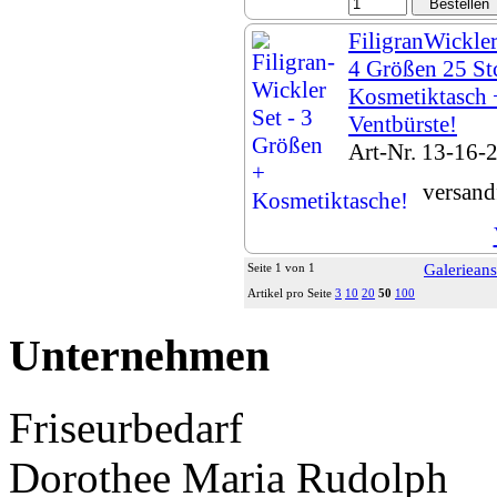
FiligranWickler 
4 Größen 25 St
Kosmetiktasch
Ventbürste!
Art-Nr. 13-16
versand
Seite 1 von 1
Galerieans
Artikel pro Seite
3
10
20
50
100
Unternehmen
Friseurbedarf
Dorothee Maria Rudolph