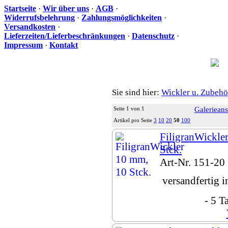
Startseite
·
Wir über uns
·
AGB
·
Widerrufsbelehrung
·
Zahlungsmöglichkeiten
·
Versandkosten
·
Lieferzeiten/Lieferbeschränkungen
·
Datenschutz
·
Impressum
·
Kontakt
Sie sind hier:
Wickler u. Zubehö
Ih
Seite 1 von 1
Galerieans
Artikel pro Seite
3
10
20
50
100
FiligranWickle
Stck.
Art-Nr. 151-20
versandfertig 
- 5 T