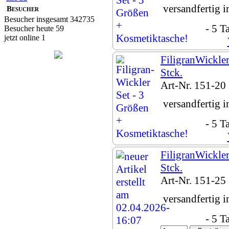
versandfertig 
Besucher
Besucher insgesamt 342735
- 5 T
Besucher heute 59
jetzt online 1
FiligranWickle
Stck.
Art-Nr. 151-20
versandfertig 
- 5 T
FiligranWickle
Stck.
Art-Nr. 151-25
versandfertig 
- 5 T