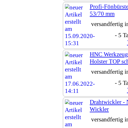
Profi-Fönbürste
53/70 mm
versandfertig 
- 5 T
HNC Werkzeug
Holster TOP sc
versandfertig 
- 5 T
Drahtwickler - 
Wickler
versandfertig 