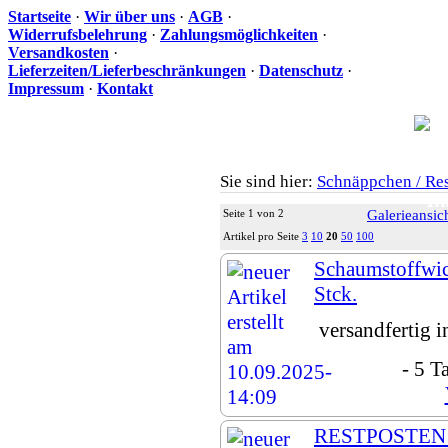
Startseite
·
Wir über uns
·
AGB
·
Widerrufsbelehrung
·
Zahlungsmöglichkeiten
·
Versandkosten
·
Lieferzeiten/Lieferbeschränkungen
·
Datenschutz
·
Impressum
·
Kontakt
Sie sind hier:
Schnäppchen / Re
Ih
Seite 1 von 2
Galerieansic
Artikel pro Seite
3
10
20
50
100
Schaumstoffwic
Stck.
versandfertig 
- 5 T
RESTPOSTEN -