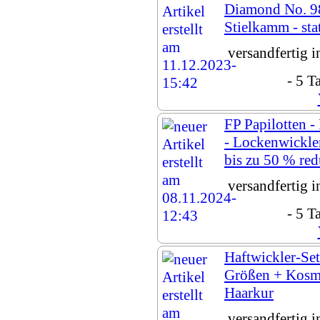
Diamond No. 9
Stielkamm - sta
versandfertig 
- 5 T
FP Papilotten -
- Lockenwickl
bis zu 50 % red
versandfertig 
- 5 T
Haftwickler-Set
Größen + Kosme
Haarkur
versandfertig 