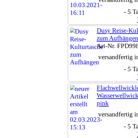
- 5 T
Dusy Reise-Kul
zum Aufhänge
Art-Nr. FPD99
versandfertig 
- 5 T
Flachwellwickl
Wasserwellwic
pink
versandfertig 
- 5 T