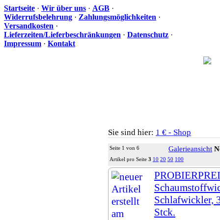
Startseite
·
Wir über uns
·
AGB
·
Widerrufsbelehrung
·
Zahlungsmöglichkeiten
·
Versandkosten
·
Lieferzeiten/Lieferbeschränkungen
·
Datenschutz
·
Impressum
·
Kontakt
Ih
Sie sind hier:
1 € - Shop
Seite 1 von 6
Galerieansicht
N
Artikel pro Seite
3
10
20
50
100
PROBIERPREIS
Schaumstoffwic
Schlafwickler,
Stck.