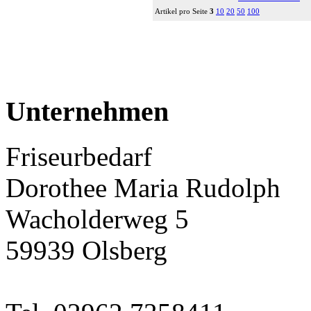
Artikel pro Seite
3
10
20
50
100
Unternehmen
Friseurbedarf
Dorothee Maria Rudolph
Wacholderweg 5
59939 Olsberg