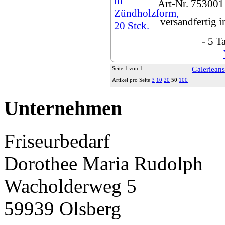
Art-Nr. 753001
versandfertig 
- 5 T
Seite 1 von 1
Galerieans
Artikel pro Seite
3
10
20
50
100
Unternehmen
Friseurbedarf
Dorothee Maria Rudolph
Wacholderweg 5
59939 Olsberg