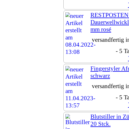
RESTPOSTEN
Dauerwellwickl
mm rosé
versandfertig 
- 5 T
Fingerstyler A
schwarz
versandfertig 
- 5 T
Blutstiller in 
20 Stck.