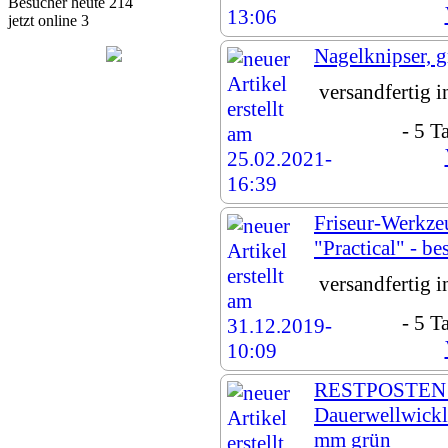
Besucher heute 214
jetzt online 3
Nagelknipser, 
versandfertig 
- 5 T
Friseur-Werkze
"Practical" - be
versandfertig 
- 5 T
RESTPOSTEN
Dauerwellwickl
mm grün