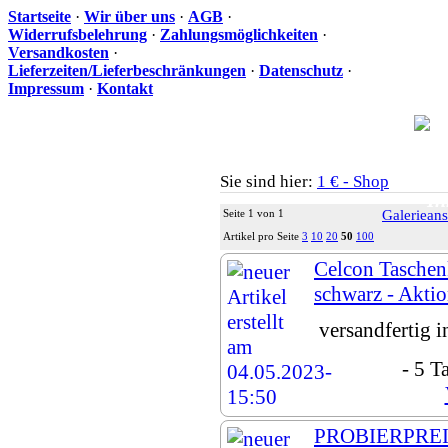
Startseite
·
Wir über uns
·
AGB
·
Widerrufsbelehrung
·
Zahlungsmöglichkeiten
·
Versandkosten
·
Lieferzeiten/Lieferbeschränkungen
·
Datenschutz
·
Impressum
·
Kontakt
Sie sind hier:
1 € - Shop
Ih
Seite 1 von 1
Galerieans
Artikel pro Seite
3
10
20
50
100
Celcon Tasche
schwarz - Aktio
versandfertig 
- 5 T
PROBIERPREIS