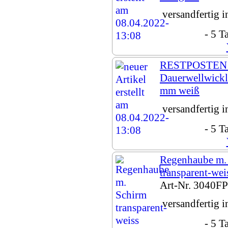
versandfertig 
- 5 T
RESTPOSTEN
Dauerwellwickl
mm weiß
versandfertig 
- 5 T
Regenhaube m.
transparent-wei
Art-Nr. 3040FP
versandfertig 
- 5 T